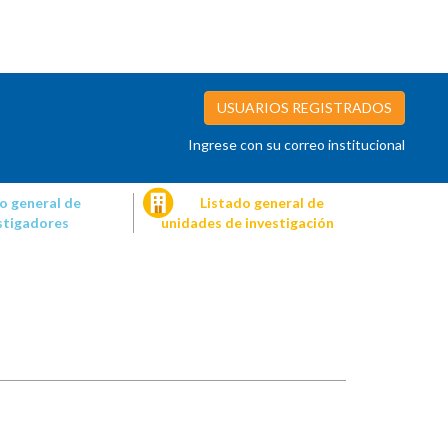
USUARIOS REGISTRADOS
Ingrese con su correo institucional
o general de
Listado general de
stigadores
unidades de investigación