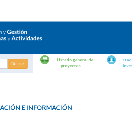
Listado general de
Listad
proyectos
inve
dades de
tigación
TACIÓN E INFORMACIÓN