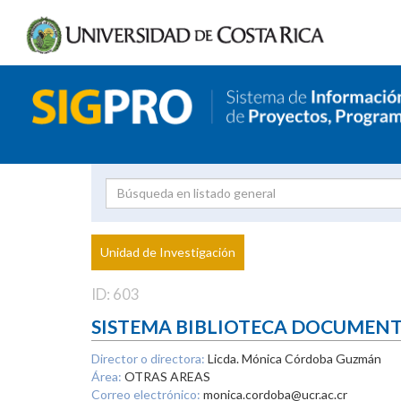
Investigador
Uni
Proyecto
Unidad de Investigación
inves
ID: 603
SISTEMA BIBLIOTECA DOCUMEN
Director o directora:
Licda. Mónica Córdoba Guzmán
Área:
OTRAS AREAS
Correo electrónico:
monica.cordoba@ucr.ac.cr