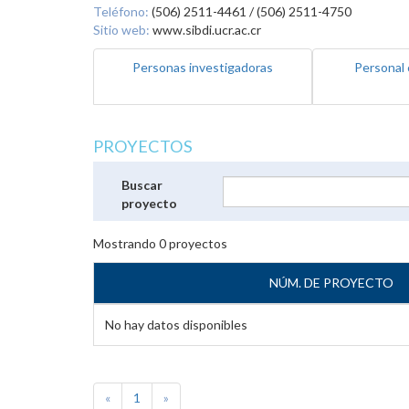
Teléfono:
(506) 2511-4461 / (506) 2511-4750
Sitio web:
www.sibdi.ucr.ac.cr
Personas investigadoras
Personal 
PROYECTOS
Buscar
proyecto
Mostrando
0
proyectos
NÚM. DE PROYECTO
No hay datos disponibles
«
1
»