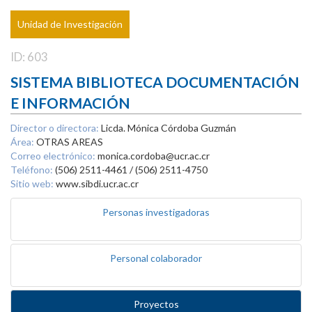
Unidad de Investigación
ID: 603
SISTEMA BIBLIOTECA DOCUMENTACIÓN
E INFORMACIÓN
Director o directora:
Licda. Mónica Córdoba Guzmán
Área:
OTRAS AREAS
Correo electrónico:
monica.cordoba@ucr.ac.cr
Teléfono:
(506) 2511-4461 / (506) 2511-4750
Sitio web:
www.sibdi.ucr.ac.cr
Personas investigadoras
Personal colaborador
Proyectos