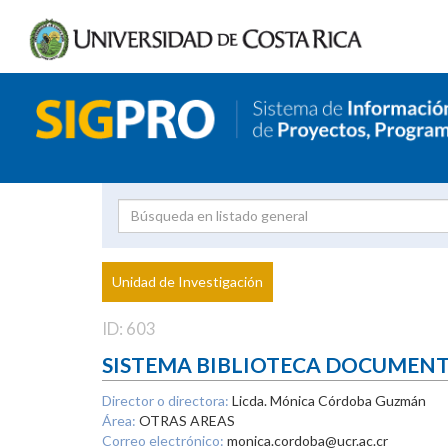
Investigador
Uni
Proyecto
Unidad de Investigación
inves
ID: 603
SISTEMA BIBLIOTECA DOCUMEN
Director o directora:
Licda. Mónica Córdoba Guzmán
Área:
OTRAS AREAS
Correo electrónico:
monica.cordoba@ucr.ac.cr