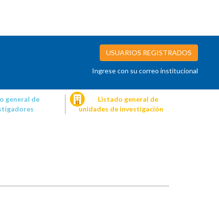
USUARIOS REGISTRADOS
Ingrese con su correo institucional
o general de
Listado general de
stigadores
unidades de investigación