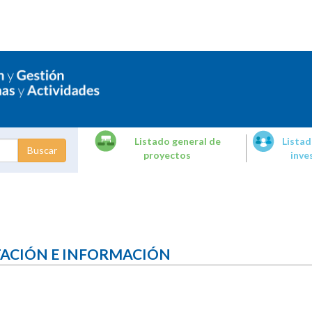
Listado general de
Listad
proyectos
inve
dades de
tigación
TACIÓN E INFORMACIÓN