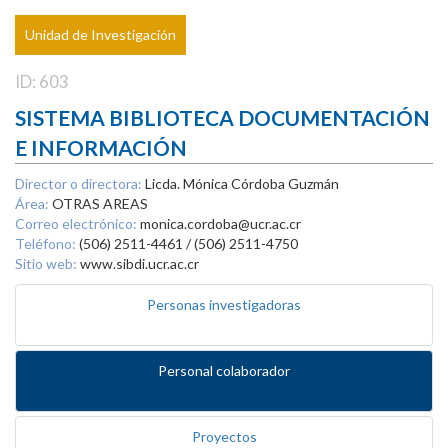
Unidad de Investigación
ID: 603
SISTEMA BIBLIOTECA DOCUMENTACIÓN
E INFORMACIÓN
Director o directora:
Licda. Mónica Córdoba Guzmán
Área:
OTRAS AREAS
Correo electrónico:
monica.cordoba@ucr.ac.cr
Teléfono:
(506) 2511-4461 / (506) 2511-4750
Sitio web:
www.sibdi.ucr.ac.cr
Personas investigadoras
Personal colaborador
Proyectos