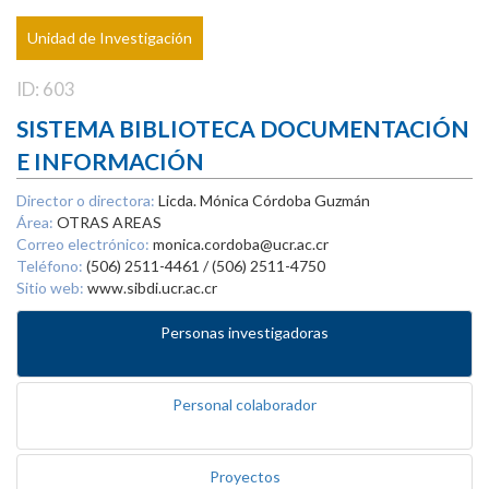
Unidad de Investigación
ID: 603
SISTEMA BIBLIOTECA DOCUMENTACIÓN
E INFORMACIÓN
Director o directora:
Licda. Mónica Córdoba Guzmán
Área:
OTRAS AREAS
Correo electrónico:
monica.cordoba@ucr.ac.cr
Teléfono:
(506) 2511-4461 / (506) 2511-4750
Sitio web:
www.sibdi.ucr.ac.cr
Personas investigadoras
Personal colaborador
Proyectos