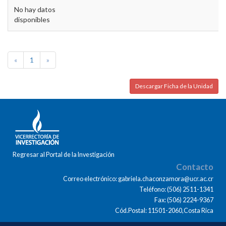
No hay datos
disponibles
«
1
»
Descargar Ficha de la Unidad
Regresar al Portal de la Investigación
Contacto
Correo electrónico: gabriela.chaconzamora@ucr.ac.cr
Teléfono: (506) 2511-1341
Fax: (506) 2224-9367
Cód.Postal: 11501-2060,Costa Rica