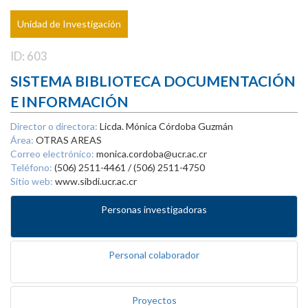
Unidad de Investigación
ID: 603
SISTEMA BIBLIOTECA DOCUMENTACIÓN
E INFORMACIÓN
Director o directora:
Licda. Mónica Córdoba Guzmán
Área:
OTRAS AREAS
Correo electrónico:
monica.cordoba@ucr.ac.cr
Teléfono:
(506) 2511-4461 / (506) 2511-4750
Sitio web:
www.sibdi.ucr.ac.cr
Personas investigadoras
Personal colaborador
Proyectos