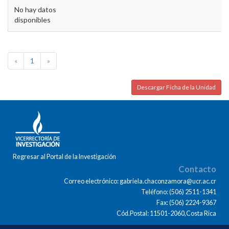
No hay datos
disponibles
«
1
»
Descargar Ficha de la Unidad
Regresar al Portal de la Investigación
Contacto
Correo electrónico: gabriela.chaconzamora@ucr.ac.cr
Teléfono: (506) 2511-1341
Fax: (506) 2224-9367
Cód.Postal: 11501-2060,Costa Rica