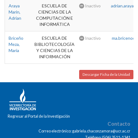
Araya
ESCUELA DE
Inactivo
adrian.araya@u
Marin,
CIENCIAS DE LA
Adrian
COMPUTACIÓN E
INFORMÁTICA
Briceño
ESCUELA DE
Inactivo
ma.briceno@u
Meza,
BIBLIOTECOLOGÍA
Maria
Y CIENCIAS DE LA
INFORMACIÓN
Descargar Ficha de la Unidad
Regresar al Portal de la Investigación
Contacto
Correo electrónico: gabriela.chaconzamora@ucr.ac.cr
Teléfono: (506) 2511-1341