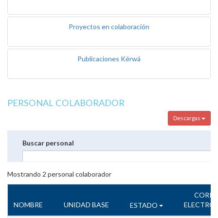
Proyectos en colaboración
Publicaciones Kérwá
PERSONAL COLABORADOR
Descargas
Buscar personal
Mostrando
2
personal colaborador
CORR
NOMBRE
UNIDAD BASE
ELECTRÓ
ESTADO