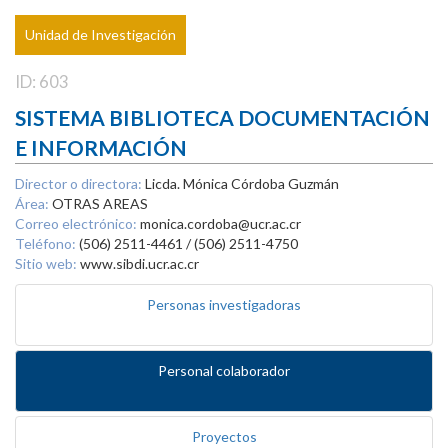
Unidad de Investigación
ID: 603
SISTEMA BIBLIOTECA DOCUMENTACIÓN
E INFORMACIÓN
Director o directora:
Licda. Mónica Córdoba Guzmán
Área:
OTRAS AREAS
Correo electrónico:
monica.cordoba@ucr.ac.cr
Teléfono:
(506) 2511-4461 / (506) 2511-4750
Sitio web:
www.sibdi.ucr.ac.cr
Personas investigadoras
Personal colaborador
Proyectos