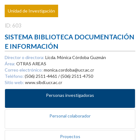
Unidad de Investigación
ID: 603
SISTEMA BIBLIOTECA DOCUMENTACIÓN
E INFORMACIÓN
Director o directora:
Licda. Mónica Córdoba Guzmán
Área:
OTRAS AREAS
Correo electrónico:
monica.cordoba@ucr.ac.cr
Teléfono:
(506) 2511-4461 / (506) 2511-4750
Sitio web:
www.sibdi.ucr.ac.cr
Personas investigadoras
Personal colaborador
Proyectos