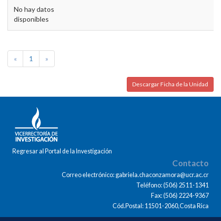
No hay datos
disponibles
«
1
»
Descargar Ficha de la Unidad
Regresar al Portal de la Investigación
Contacto
Correo electrónico: gabriela.chaconzamora@ucr.ac.cr
Teléfono: (506) 2511-1341
Fax: (506) 2224-9367
Cód.Postal: 11501-2060,Costa Rica