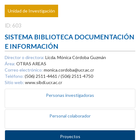
Unidad de Investigación
ID: 603
SISTEMA BIBLIOTECA DOCUMENTACIÓN
E INFORMACIÓN
Director o directora:
Licda. Mónica Córdoba Guzmán
Área:
OTRAS AREAS
Correo electrónico:
monica.cordoba@ucr.ac.cr
Teléfono:
(506) 2511-4461 / (506) 2511-4750
Sitio web:
www.sibdi.ucr.ac.cr
Personas investigadoras
Personal colaborador
Proyectos