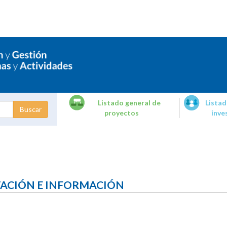
Listado general de
Listad
proyectos
inve
dades de
tigación
TACIÓN E INFORMACIÓN