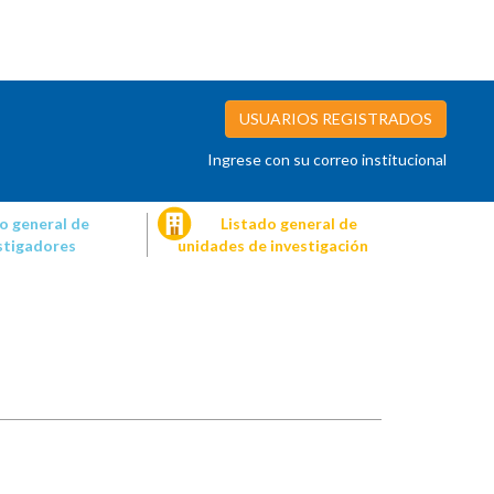
USUARIOS REGISTRADOS
Ingrese con su correo institucional
o general de
Listado general de
stigadores
unidades de investigación