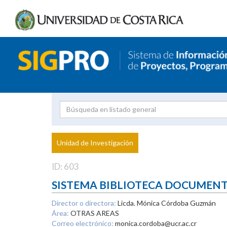
Investigador
Uni
Proyecto
Unidad de Investigación
inves
ID: 603
SISTEMA BIBLIOTECA DOCUMEN
Director o directora:
Licda. Mónica Córdoba Guzmán
Área:
OTRAS AREAS
Correo electrónico:
monica.cordoba@ucr.ac.cr