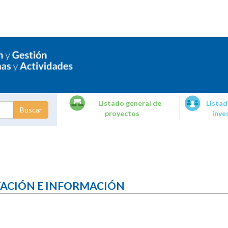
Listado general de
Listad
proyectos
inve
dades de
tigación
TACIÓN E INFORMACIÓN