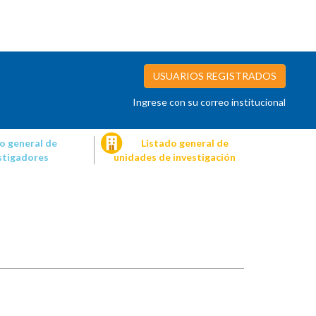
USUARIOS REGISTRADOS
Ingrese con su correo institucional
o general de
Listado general de
stigadores
unidades de investigación