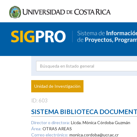
Investigador
Uni
Proyecto
Unidad de Investigación
inves
ID: 603
SISTEMA BIBLIOTECA DOCUMEN
Director o directora:
Licda. Mónica Córdoba Guzmán
Área:
OTRAS AREAS
Correo electrónico:
monica.cordoba@ucr.ac.cr