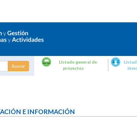
Listado general de
Listad
proyectos
inve
dades de
tigación
TACIÓN E INFORMACIÓN