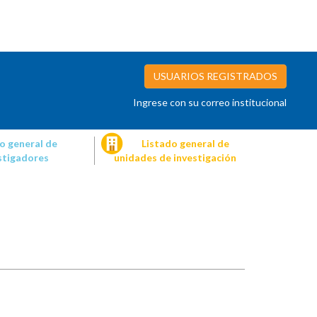
USUARIOS REGISTRADOS
Ingrese con su correo institucional
o general de
Listado general de
stigadores
unidades de investigación