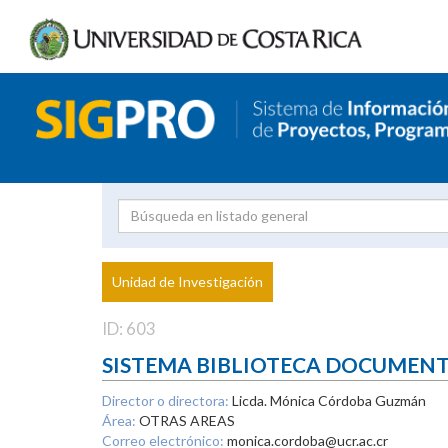
Investigador
Uni
Proyecto
Unidad de Investigación
inves
ID: 603
SISTEMA BIBLIOTECA DOCUMEN
Director o directora:
Licda. Mónica Córdoba Guzmán
Área:
OTRAS AREAS
Correo electrónico:
monica.cordoba@ucr.ac.cr