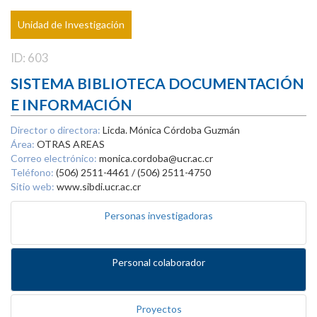
Unidad de Investigación
ID: 603
SISTEMA BIBLIOTECA DOCUMENTACIÓN
E INFORMACIÓN
Director o directora:
Licda. Mónica Córdoba Guzmán
Área:
OTRAS AREAS
Correo electrónico:
monica.cordoba@ucr.ac.cr
Teléfono:
(506) 2511-4461 / (506) 2511-4750
Sitio web:
www.sibdi.ucr.ac.cr
Personas investigadoras
Personal colaborador
Proyectos