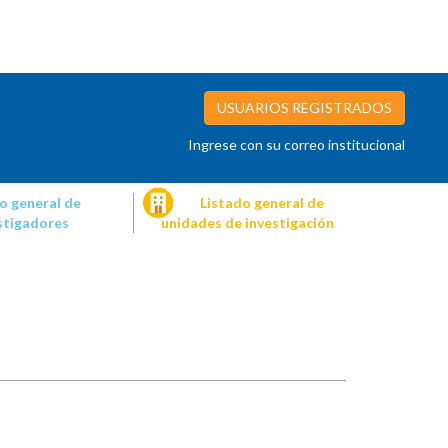
USUARIOS REGISTRADOS
Ingrese con su correo institucional
o general de
Listado general de
stigadores
unidades de investigación