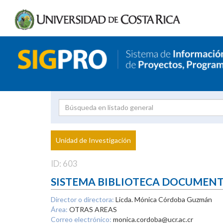
Investigador
Uni
Proyecto
Unidad de Investigación
inves
ID: 603
SISTEMA BIBLIOTECA DOCUMEN
Director o directora:
Licda. Mónica Córdoba Guzmán
Área:
OTRAS AREAS
Correo electrónico:
monica.cordoba@ucr.ac.cr