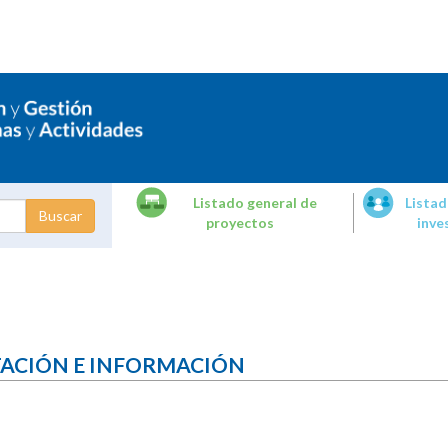
Listado general de
Listad
proyectos
inve
dades de
tigación
TACIÓN E INFORMACIÓN