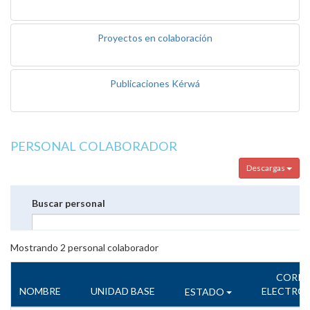
Proyectos en colaboración
Publicaciones Kérwá
PERSONAL COLABORADOR
Descargas
Buscar personal
Mostrando
2
personal colaborador
CORR
NOMBRE
UNIDAD BASE
ELECTRÓ
ESTADO