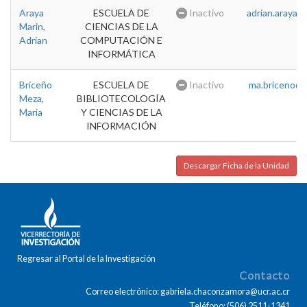
Araya
ESCUELA DE
Inactivo
adrian.araya@u
Marin,
CIENCIAS DE LA
Adrian
COMPUTACIÓN E
INFORMÁTICA
Briceño
ESCUELA DE
Inactivo
ma.briceno@u
Meza,
BIBLIOTECOLOGÍA
Maria
Y CIENCIAS DE LA
INFORMACIÓN
Descargar Ficha de la Unidad
Regresar al Portal de la Investigación
Contacto
Correo electrónico: gabriela.chaconzamora@ucr.ac.cr
Teléfono: (506) 2511-1341