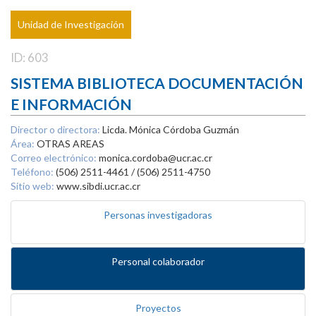
Unidad de Investigación
ID: 603
SISTEMA BIBLIOTECA DOCUMENTACIÓN
E INFORMACIÓN
Director o directora:
Licda. Mónica Córdoba Guzmán
Área:
OTRAS AREAS
Correo electrónico:
monica.cordoba@ucr.ac.cr
Teléfono:
(506) 2511-4461 / (506) 2511-4750
Sitio web:
www.sibdi.ucr.ac.cr
Personas investigadoras
Personal colaborador
Proyectos