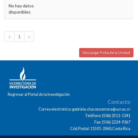
No hay datos
disponibles
«
1
»
Descargar Ficha de la Unidad
Regresar al Portal de la Investigación
Contacto
Correo electrónico: gabriela.chaconzamora@ucr.ac.cr
Teléfono: (506) 2511-1341
Fax: (506) 2224-9367
Cód.Postal: 11501-2060,Costa Rica