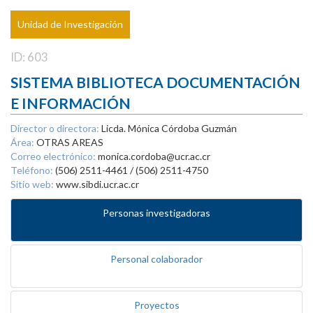
Unidad de Investigación
ID: 603
SISTEMA BIBLIOTECA DOCUMENTACIÓN
E INFORMACIÓN
Director o directora:
Licda. Mónica Córdoba Guzmán
Área:
OTRAS AREAS
Correo electrónico:
monica.cordoba@ucr.ac.cr
Teléfono:
(506) 2511-4461 / (506) 2511-4750
Sitio web:
www.sibdi.ucr.ac.cr
Personas investigadoras
Personal colaborador
Proyectos