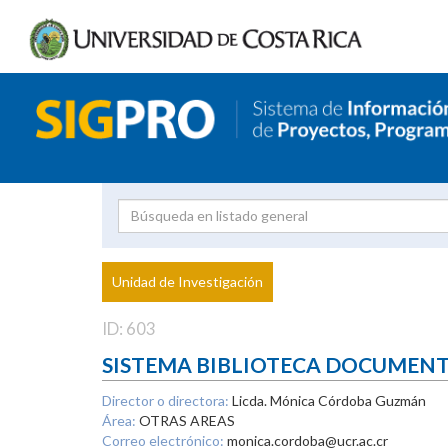
Investigador
Uni
Proyecto
Unidad de Investigación
inves
ID: 603
SISTEMA BIBLIOTECA DOCUMEN
Director o directora:
Licda. Mónica Córdoba Guzmán
Área:
OTRAS AREAS
Correo electrónico:
monica.cordoba@ucr.ac.cr