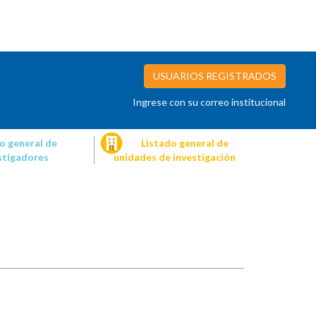
USUARIOS REGISTRADOS
Ingrese con su correo institucional
o general de
Listado general de
stigadores
unidades de investigación