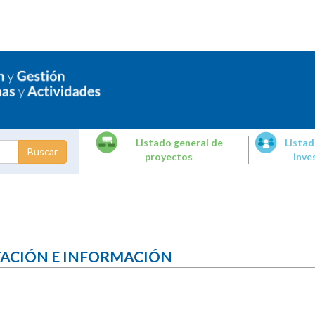
Listado general de
Listad
proyectos
inve
dades de
tigación
TACIÓN E INFORMACIÓN