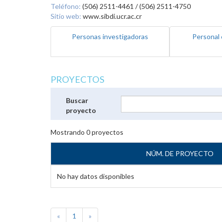
Teléfono:
(506) 2511-4461 / (506) 2511-4750
Sitio web:
www.sibdi.ucr.ac.cr
Personas investigadoras
Personal 
PROYECTOS
Buscar
proyecto
Mostrando
0
proyectos
NÚM. DE PROYECTO
No hay datos disponibles
«
1
»