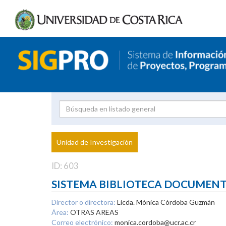
Investigador
Uni
Proyecto
Unidad de Investigación
inves
ID: 603
SISTEMA BIBLIOTECA DOCUMEN
Director o directora:
Licda. Mónica Córdoba Guzmán
Área:
OTRAS AREAS
Correo electrónico:
monica.cordoba@ucr.ac.cr