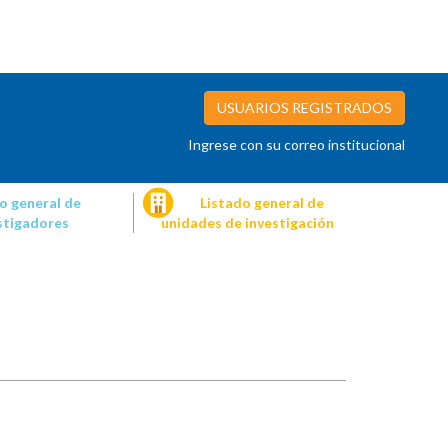
USUARIOS REGISTRADOS
Ingrese con su correo institucional
o general de
Listado general de
stigadores
unidades de investigación