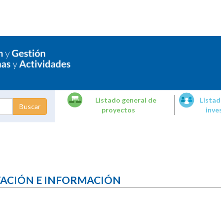
Listado general de
Listad
proyectos
inve
dades de
tigación
TACIÓN E INFORMACIÓN