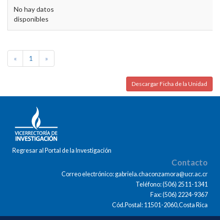
No hay datos
disponibles
«
1
»
Descargar Ficha de la Unidad
Regresar al Portal de la Investigación
Contacto
Correo electrónico: gabriela.chaconzamora@ucr.ac.cr
Teléfono: (506) 2511-1341
Fax: (506) 2224-9367
Cód.Postal: 11501-2060,Costa Rica