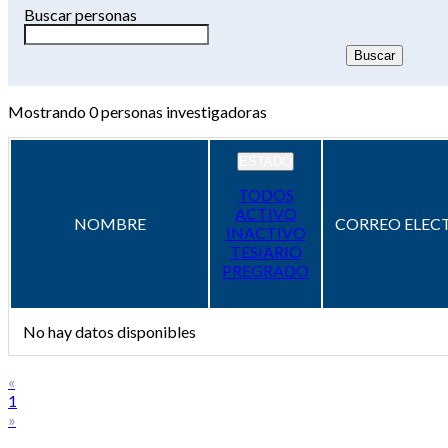
Buscar personas
Mostrando
0
personas investigadoras
ESTADO
TODOS
ACTIVO
NOMBRE
CORREO ELEC
INACTIVO
TESIARIO
PREGRADO
No hay datos disponibles
«
1
»