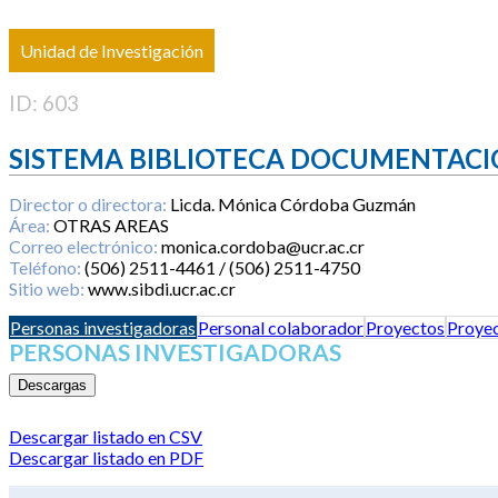
Unidad de Investigación
ID: 603
SISTEMA BIBLIOTECA DOCUMENTACI
Director o directora:
Licda. Mónica Córdoba Guzmán
Área:
OTRAS AREAS
Correo electrónico:
monica.cordoba@ucr.ac.cr
Teléfono:
(506) 2511-4461 / (506) 2511-4750
Sitio web:
www.sibdi.ucr.ac.cr
Personas investigadoras
Personal colaborador
Proyectos
Proyec
PERSONAS INVESTIGADORAS
Descargas
Descargar listado en CSV
Descargar listado en PDF