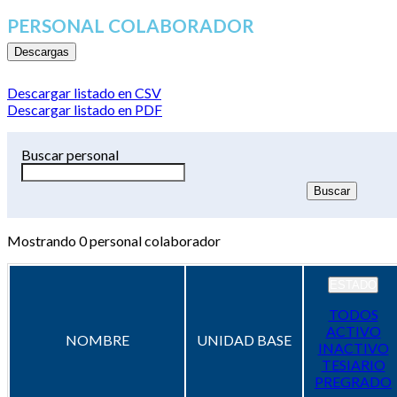
PERSONAL COLABORADOR
Descargas
Descargar listado en CSV
Descargar listado en PDF
Buscar personal
Mostrando
0
personal colaborador
ESTADO
TODOS
ACTIVO
NOMBRE
UNIDAD BASE
INACTIVO
TESIARIO
PREGRADO