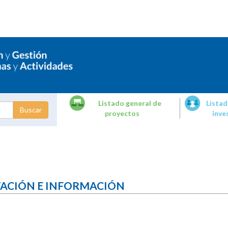
Listado general de
Listad
proyectos
inve
dades de
tigación
TACIÓN E INFORMACIÓN