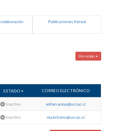
 colaboración
Publicaciones Kérwá
Descargas
CORREO ELECTRÓNICO
ESTADO
Inactivo
adrian.araya@ucr.ac.cr
Inactivo
ma.briceno@ucr.ac.cr