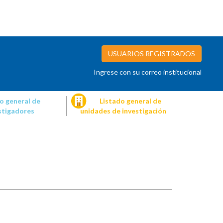
USUARIOS REGISTRADOS
Ingrese con su correo institucional
o general de
Listado general de
stigadores
unidades de investigación