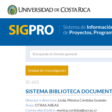
Investigador
Uni
Proyecto
Unidad de Investigación
inves
ID: 603
SISTEMA BIBLIOTECA DOCUMEN
Director o directora:
Licda. Mónica Córdoba Guzmán
Área:
OTRAS AREAS
Correo electrónico:
monica.cordoba@ucr.ac.cr