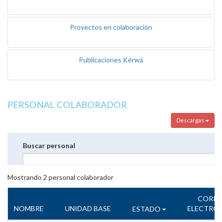
Proyectos en colaboración
Publicaciones Kérwá
PERSONAL COLABORADOR
Descargas
Buscar personal
Mostrando
2
personal colaborador
CORR
NOMBRE
UNIDAD BASE
ELECTRÓ
ESTADO