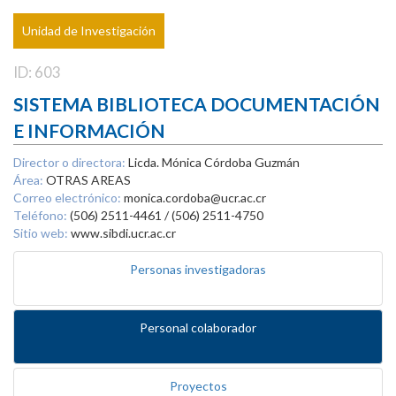
Unidad de Investigación
ID: 603
SISTEMA BIBLIOTECA DOCUMENTACIÓN
E INFORMACIÓN
Director o directora:
Licda. Mónica Córdoba Guzmán
Área:
OTRAS AREAS
Correo electrónico:
monica.cordoba@ucr.ac.cr
Teléfono:
(506) 2511-4461 / (506) 2511-4750
Sitio web:
www.sibdi.ucr.ac.cr
Personas investigadoras
Personal colaborador
Proyectos