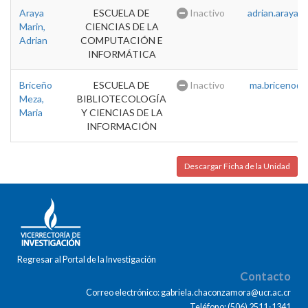
Araya
ESCUELA DE
Inactivo
adrian.araya@u
Marin,
CIENCIAS DE LA
Adrian
COMPUTACIÓN E
INFORMÁTICA
Briceño
ESCUELA DE
Inactivo
ma.briceno@u
Meza,
BIBLIOTECOLOGÍA
Maria
Y CIENCIAS DE LA
INFORMACIÓN
Descargar Ficha de la Unidad
Regresar al Portal de la Investigación
Contacto
Correo electrónico: gabriela.chaconzamora@ucr.ac.cr
Teléfono: (506) 2511-1341