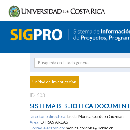
Investigador
Uni
Proyecto
Unidad de Investigación
inves
ID: 603
SISTEMA BIBLIOTECA DOCUMEN
Director o directora:
Licda. Mónica Córdoba Guzmán
Área:
OTRAS AREAS
Correo electrónico:
monica.cordoba@ucr.ac.cr