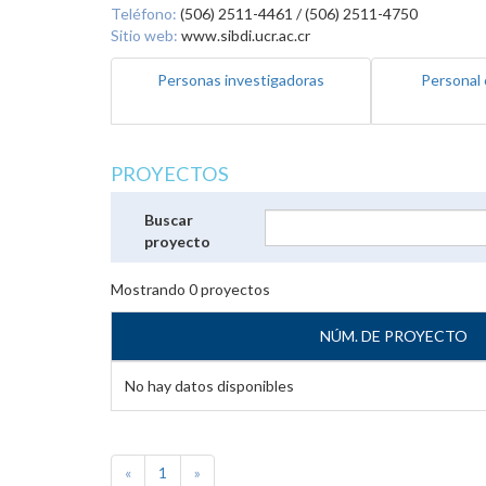
Teléfono:
(506) 2511-4461 / (506) 2511-4750
Sitio web:
www.sibdi.ucr.ac.cr
Personas investigadoras
Personal 
PROYECTOS
Buscar
proyecto
Mostrando
0
proyectos
NÚM. DE PROYECTO
No hay datos disponibles
«
1
»