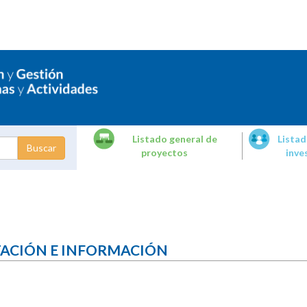
Listado general de
Listad
proyectos
inve
dades de
tigación
TACIÓN E INFORMACIÓN