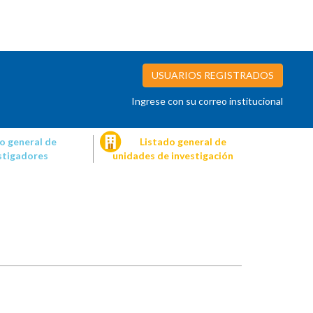
USUARIOS REGISTRADOS
Ingrese con su correo institucional
o general de
Listado general de
stigadores
unidades de investigación