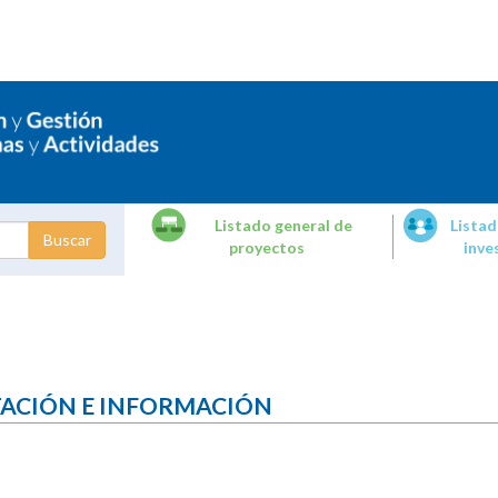
Listado general de
Listad
proyectos
inve
dades de
tigación
TACIÓN E INFORMACIÓN