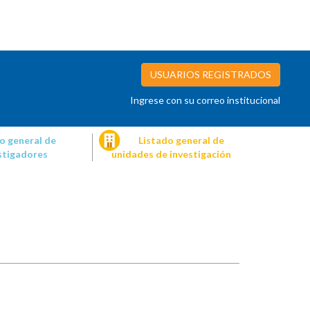
USUARIOS REGISTRADOS
Ingrese con su correo institucional
o general de
Listado general de
stigadores
unidades de investigación