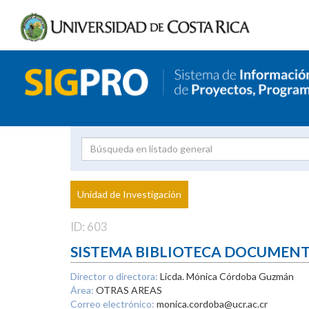
Investigador
Uni
Proyecto
Unidad de Investigación
inves
ID: 603
SISTEMA BIBLIOTECA DOCUMEN
Director o directora:
Licda. Mónica Córdoba Guzmán
Área:
OTRAS AREAS
Correo electrónico:
monica.cordoba@ucr.ac.cr