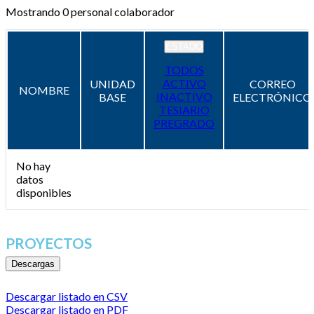
Mostrando
0
personal colaborador
ESTADO
TODOS
ACTIVO
UNIDAD
CORREO
NOMBRE
INACTIVO
BASE
ELECTRÓNICO
TESIARIO
PREGRADO
No hay
datos
disponibles
PROYECTOS
Descargas
Descargar listado en CSV
Descargar listado en PDF