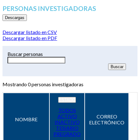
PERSONAS INVESTIGADORAS
Descargas
Descargar listado en CSV
Descargar listado en PDF
Buscar personas
Mostrando
0
personas investigadoras
ESTADO
TODOS
ACTIVO
CORREO
NOMBRE
INACTIVO
ELECTRÓNICO
TESIARIO
PREGRADO