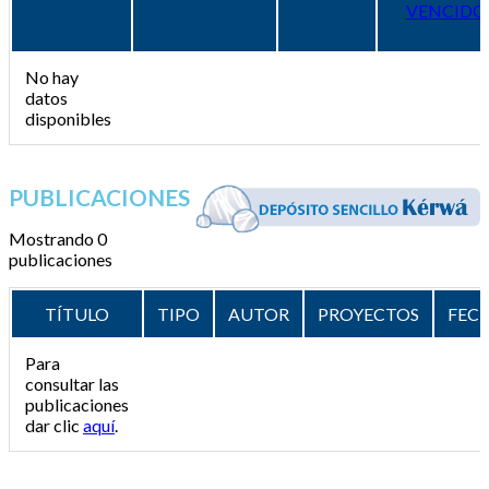
VENCIDO
No hay
datos
disponibles
PUBLICACIONES
Mostrando 0
publicaciones
TÍTULO
TIPO
AUTOR
PROYECTOS
FEC
Para
consultar las
publicaciones
dar clic
aquí
.