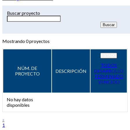
Buscar proyecto
Mostrando
0
proyectos
ESTADO
TODOS
NÚM. DE
DESARROLLO
DESCRIPCIÓN
PROYECTO
TERMINADO
VENCIDO
No hay datos
disponibles
«
1