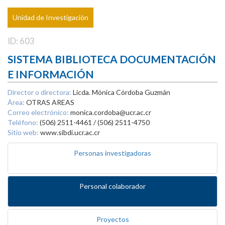
Unidad de Investigación
ID: 603
SISTEMA BIBLIOTECA DOCUMENTACIÓN
E INFORMACIÓN
Director o directora:
Licda. Mónica Córdoba Guzmán
Área:
OTRAS AREAS
Correo electrónico:
monica.cordoba@ucr.ac.cr
Teléfono:
(506) 2511-4461 / (506) 2511-4750
Sitio web:
www.sibdi.ucr.ac.cr
Personas investigadoras
Personal colaborador
Proyectos