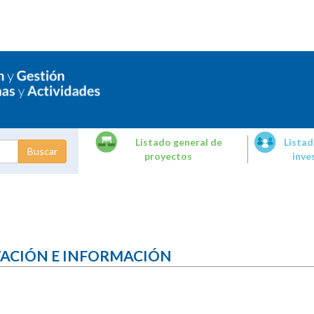
Listado general de
Listad
proyectos
inve
dades de
tigación
TACIÓN E INFORMACIÓN