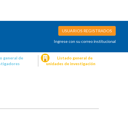
USUARIOS REGISTRADOS
Ingrese con su correo institucional
o general de
Listado general de
stigadores
unidades de investigación