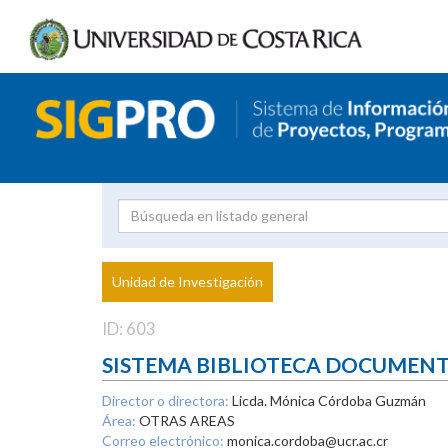
Investigador
Uni
Proyecto
Unidad de Investigación
inves
ID: 603
SISTEMA BIBLIOTECA DOCUMEN
Director o directora:
Licda. Mónica Córdoba Guzmán
Área:
OTRAS AREAS
Correo electrónico:
monica.cordoba@ucr.ac.cr