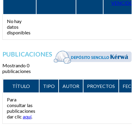
VENCIDO
No hay
datos
disponibles
PUBLICACIONES
Mostrando 0
publicaciones
TÍTULO
TIPO
AUTOR
PROYECTOS
FEC
Para
consultar las
publicaciones
dar clic
aquí
.