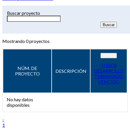
Buscar proyecto
Mostrando
0
proyectos
ESTADO
TODOS
NÚM. DE
DESARROLLO
DESCRIPCIÓN
PROYECTO
TERMINADO
VENCIDO
No hay datos
disponibles
«
1