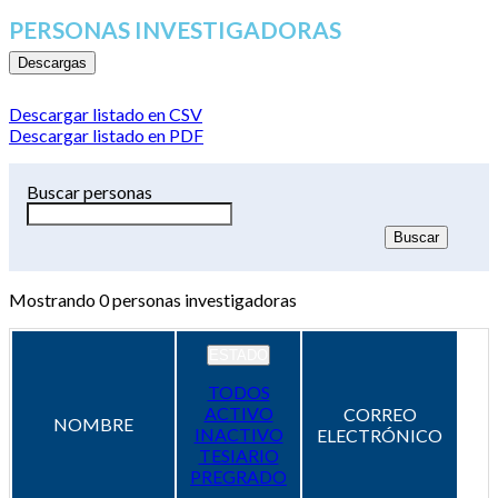
PERSONAS INVESTIGADORAS
Descargas
Descargar listado en CSV
Descargar listado en PDF
Buscar personas
Mostrando
0
personas investigadoras
ESTADO
TODOS
ACTIVO
CORREO
NOMBRE
INACTIVO
ELECTRÓNICO
TESIARIO
PREGRADO