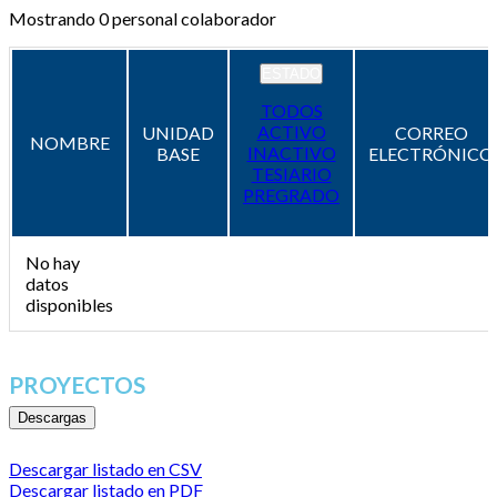
Mostrando
0
personal colaborador
ESTADO
TODOS
ACTIVO
UNIDAD
CORREO
NOMBRE
INACTIVO
BASE
ELECTRÓNICO
TESIARIO
PREGRADO
No hay
datos
disponibles
PROYECTOS
Descargas
Descargar listado en CSV
Descargar listado en PDF