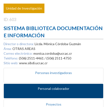
Unidad de Investigación
ID: 603
SISTEMA BIBLIOTECA DOCUMENTACIÓN
E INFORMACIÓN
Director o directora:
Licda. Mónica Córdoba Guzmán
Área:
OTRAS AREAS
Correo electrónico:
monica.cordoba@ucr.ac.cr
Teléfono:
(506) 2511-4461 / (506) 2511-4750
Sitio web:
www.sibdi.ucr.ac.cr
Personas investigadoras
Personal colaborador
Proyectos