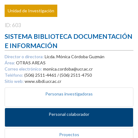
Unidad de Investigación
ID: 603
SISTEMA BIBLIOTECA DOCUMENTACIÓN
E INFORMACIÓN
Director o directora:
Licda. Mónica Córdoba Guzmán
Área:
OTRAS AREAS
Correo electrónico:
monica.cordoba@ucr.ac.cr
Teléfono:
(506) 2511-4461 / (506) 2511-4750
Sitio web:
www.sibdi.ucr.ac.cr
Personas investigadoras
Personal colaborador
Proyectos