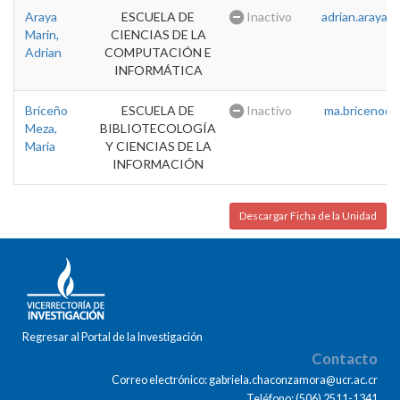
Araya
ESCUELA DE
Inactivo
adrian.araya@u
Marin,
CIENCIAS DE LA
Adrian
COMPUTACIÓN E
INFORMÁTICA
Briceño
ESCUELA DE
Inactivo
ma.briceno@u
Meza,
BIBLIOTECOLOGÍA
Maria
Y CIENCIAS DE LA
INFORMACIÓN
Descargar Ficha de la Unidad
Regresar al Portal de la Investigación
Contacto
Correo electrónico: gabriela.chaconzamora@ucr.ac.cr
Teléfono: (506) 2511-1341