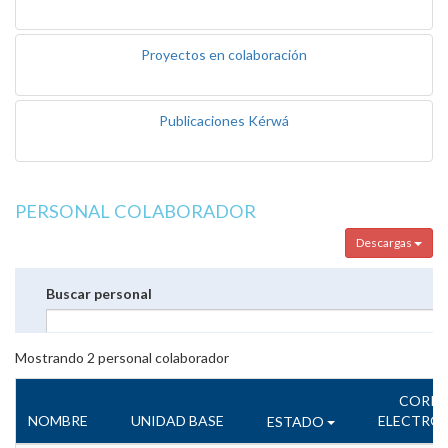
Proyectos en colaboración
Publicaciones Kérwá
PERSONAL COLABORADOR
Descargas
Buscar personal
Mostrando
2
personal colaborador
CORR
NOMBRE
UNIDAD BASE
ELECTRÓ
ESTADO