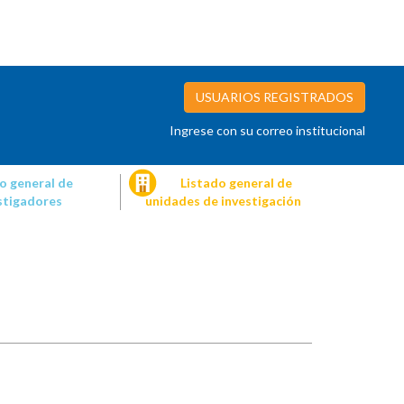
USUARIOS REGISTRADOS
Ingrese con su correo institucional
o general de
Listado general de
stigadores
unidades de investigación