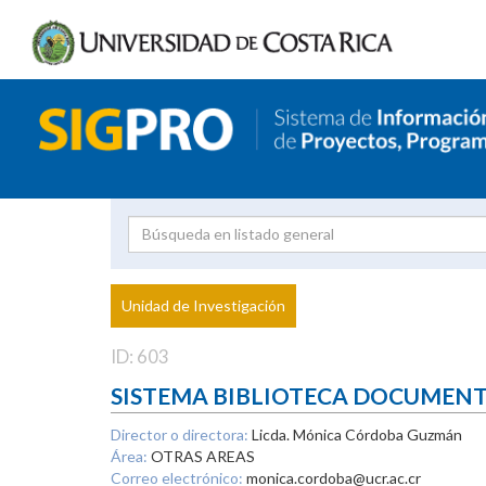
Investigador
Uni
Proyecto
Unidad de Investigación
inves
ID: 603
SISTEMA BIBLIOTECA DOCUMEN
Director o directora:
Licda. Mónica Córdoba Guzmán
Área:
OTRAS AREAS
Correo electrónico:
monica.cordoba@ucr.ac.cr