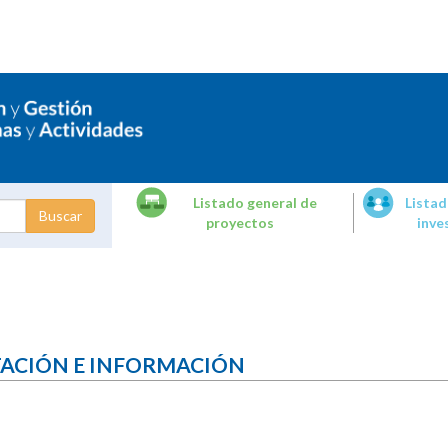
Listado general de
Listad
proyectos
inve
dades de
tigación
TACIÓN E INFORMACIÓN