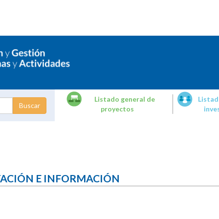
Listado general de
Listad
proyectos
inve
dades de
tigación
TACIÓN E INFORMACIÓN