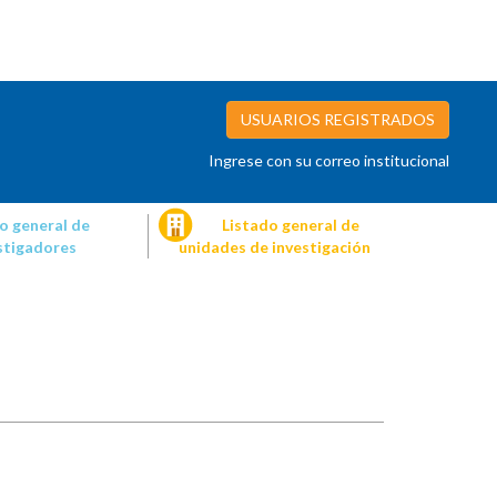
USUARIOS REGISTRADOS
Ingrese con su correo institucional
o general de
Listado general de
stigadores
unidades de investigación