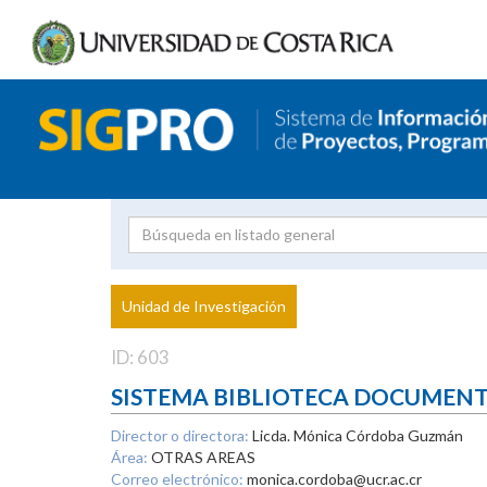
Investigador
Uni
Proyecto
Unidad de Investigación
inves
ID: 603
SISTEMA BIBLIOTECA DOCUMEN
Director o directora:
Licda. Mónica Córdoba Guzmán
Área:
OTRAS AREAS
Correo electrónico:
monica.cordoba@ucr.ac.cr