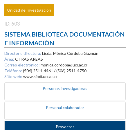
Unidad de Investigación
ID: 603
SISTEMA BIBLIOTECA DOCUMENTACIÓN
E INFORMACIÓN
Director o directora:
Licda. Mónica Córdoba Guzmán
Área:
OTRAS AREAS
Correo electrónico:
monica.cordoba@ucr.ac.cr
Teléfono:
(506) 2511-4461 / (506) 2511-4750
Sitio web:
www.sibdi.ucr.ac.cr
Personas investigadoras
Personal colaborador
Proyectos