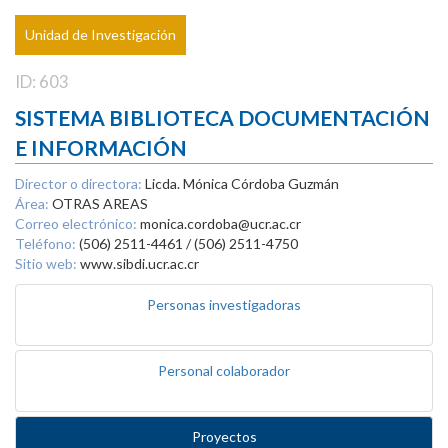
Unidad de Investigación
ID: 603
SISTEMA BIBLIOTECA DOCUMENTACIÓN
E INFORMACIÓN
Director o directora:
Licda. Mónica Córdoba Guzmán
Área:
OTRAS AREAS
Correo electrónico:
monica.cordoba@ucr.ac.cr
Teléfono:
(506) 2511-4461 / (506) 2511-4750
Sitio web:
www.sibdi.ucr.ac.cr
Personas investigadoras
Personal colaborador
Proyectos