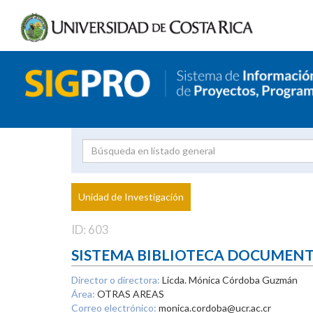
Investigador
Uni
Proyecto
Unidad de Investigación
inves
ID: 603
SISTEMA BIBLIOTECA DOCUMEN
Director o directora:
Licda. Mónica Córdoba Guzmán
Área:
OTRAS AREAS
Correo electrónico:
monica.cordoba@ucr.ac.cr