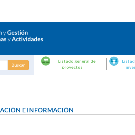
Listado general de
Listad
proyectos
inve
dades de
tigación
TACIÓN E INFORMACIÓN