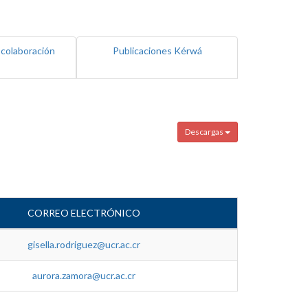
 colaboración
Publicaciones Kérwá
Descargas
CORREO ELECTRÓNICO
gisella.rodriguez@ucr.ac.cr
aurora.zamora@ucr.ac.cr