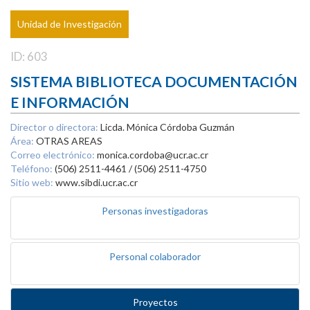
Unidad de Investigación
ID: 603
SISTEMA BIBLIOTECA DOCUMENTACIÓN
E INFORMACIÓN
Director o directora:
Licda. Mónica Córdoba Guzmán
Área:
OTRAS AREAS
Correo electrónico:
monica.cordoba@ucr.ac.cr
Teléfono:
(506) 2511-4461 / (506) 2511-4750
Sitio web:
www.sibdi.ucr.ac.cr
Personas investigadoras
Personal colaborador
Proyectos