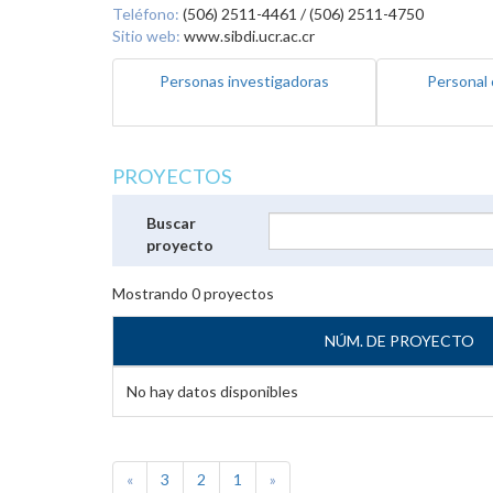
Teléfono:
(506) 2511-4461 / (506) 2511-4750
Sitio web:
www.sibdi.ucr.ac.cr
Personas investigadoras
Personal 
PROYECTOS
Buscar
proyecto
Mostrando
0
proyectos
NÚM. DE PROYECTO
No hay datos disponibles
«
3
2
1
»