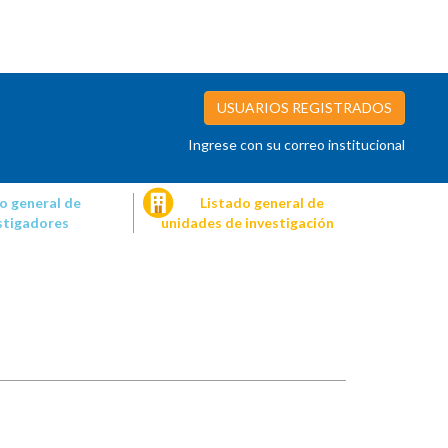
USUARIOS REGISTRADOS
Ingrese con su correo institucional
o general de
Listado general de
stigadores
unidades de investigación