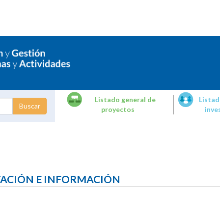
Listado general de
Listad
proyectos
inve
dades de
tigación
TACIÓN E INFORMACIÓN