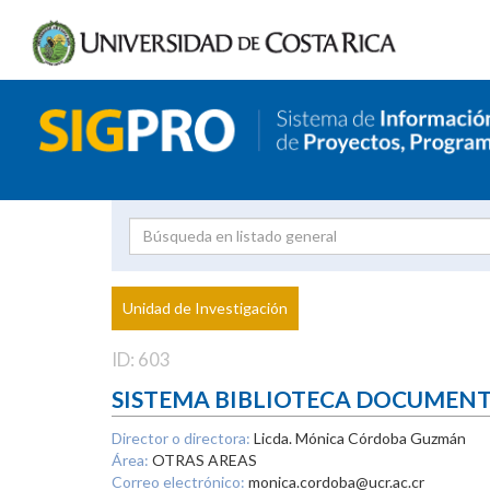
Investigador
Uni
Proyecto
Unidad de Investigación
inves
ID: 603
SISTEMA BIBLIOTECA DOCUMEN
Director o directora:
Licda. Mónica Córdoba Guzmán
Área:
OTRAS AREAS
Correo electrónico:
monica.cordoba@ucr.ac.cr