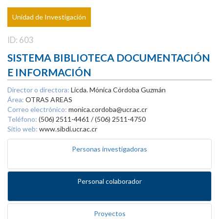
Unidad de Investigación
ID: 603
SISTEMA BIBLIOTECA DOCUMENTACIÓN
E INFORMACIÓN
Director o directora:
Licda. Mónica Córdoba Guzmán
Área:
OTRAS AREAS
Correo electrónico:
monica.cordoba@ucr.ac.cr
Teléfono:
(506) 2511-4461 / (506) 2511-4750
Sitio web:
www.sibdi.ucr.ac.cr
Personas investigadoras
Personal colaborador
Proyectos