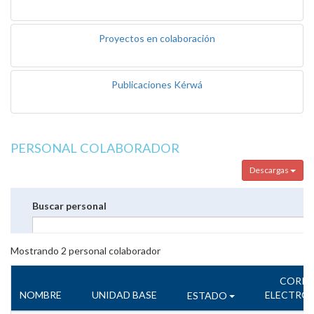
Proyectos en colaboración
Publicaciones Kérwá
PERSONAL COLABORADOR
Descargas
Buscar personal
Mostrando
2
personal colaborador
CORR
NOMBRE
UNIDAD BASE
ELECTRÓ
ESTADO