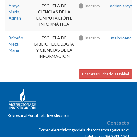
Araya
ESCUELA DE
Inactivo
adrian.araya@u
Marin,
CIENCIAS DE LA
Adrian
COMPUTACIÓN E
INFORMÁTICA
Briceño
ESCUELA DE
Inactivo
ma.briceno@u
Meza,
BIBLIOTECOLOGÍA
Maria
Y CIENCIAS DE LA
INFORMACIÓN
Descargar Ficha de la Unidad
Regresar al Portal de la Investigación
Contacto
Correo electrónico: gabriela.chaconzamora@ucr.ac.cr
Teléfono: (506) 2511-1341