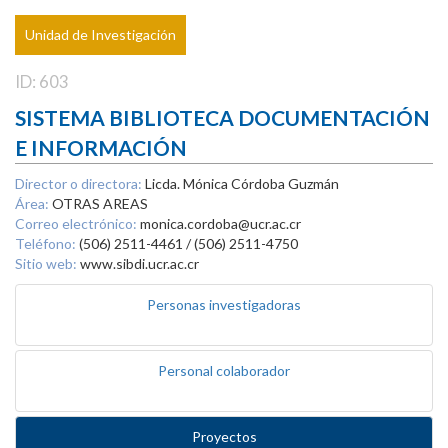
Unidad de Investigación
ID: 603
SISTEMA BIBLIOTECA DOCUMENTACIÓN
E INFORMACIÓN
Director o directora:
Licda. Mónica Córdoba Guzmán
Área:
OTRAS AREAS
Correo electrónico:
monica.cordoba@ucr.ac.cr
Teléfono:
(506) 2511-4461 / (506) 2511-4750
Sitio web:
www.sibdi.ucr.ac.cr
Personas investigadoras
Personal colaborador
Proyectos