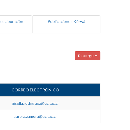
 colaboración
Publicaciones Kérwá
Descargas
CORREO ELECTRÓNICO
gisella.rodriguez@ucr.ac.cr
aurora.zamora@ucr.ac.cr