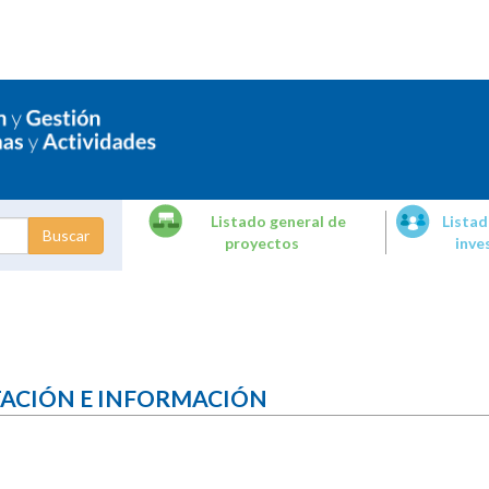
Listado general de
Listad
proyectos
inve
dades de
tigación
TACIÓN E INFORMACIÓN