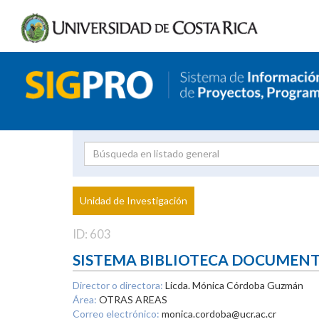
Investigador
Uni
Proyecto
Unidad de Investigación
inves
ID: 603
SISTEMA BIBLIOTECA DOCUMEN
Director o directora:
Licda. Mónica Córdoba Guzmán
Área:
OTRAS AREAS
Correo electrónico:
monica.cordoba@ucr.ac.cr