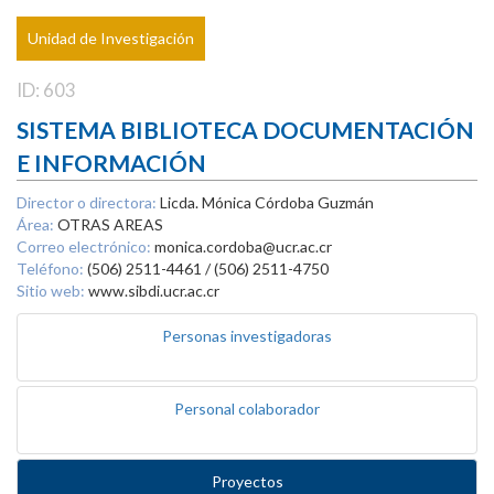
Unidad de Investigación
ID: 603
SISTEMA BIBLIOTECA DOCUMENTACIÓN
E INFORMACIÓN
Director o directora:
Licda. Mónica Córdoba Guzmán
Área:
OTRAS AREAS
Correo electrónico:
monica.cordoba@ucr.ac.cr
Teléfono:
(506) 2511-4461 / (506) 2511-4750
Sitio web:
www.sibdi.ucr.ac.cr
Personas investigadoras
Personal colaborador
Proyectos