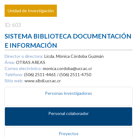
Unidad de Investigación
ID: 603
SISTEMA BIBLIOTECA DOCUMENTACIÓN
E INFORMACIÓN
Director o directora:
Licda. Mónica Córdoba Guzmán
Área:
OTRAS AREAS
Correo electrónico:
monica.cordoba@ucr.ac.cr
Teléfono:
(506) 2511-4461 / (506) 2511-4750
Sitio web:
www.sibdi.ucr.ac.cr
Personas investigadoras
Personal colaborador
Proyectos