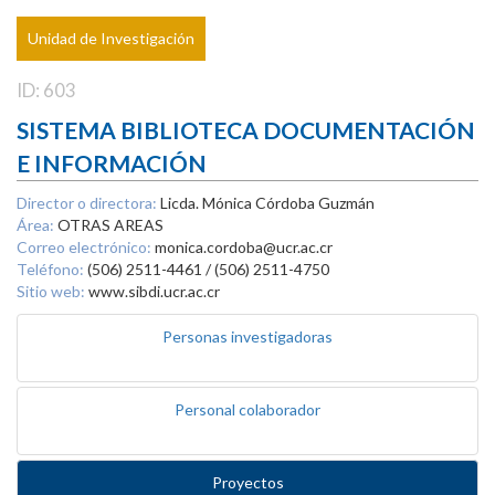
Unidad de Investigación
ID: 603
SISTEMA BIBLIOTECA DOCUMENTACIÓN
E INFORMACIÓN
Director o directora:
Licda. Mónica Córdoba Guzmán
Área:
OTRAS AREAS
Correo electrónico:
monica.cordoba@ucr.ac.cr
Teléfono:
(506) 2511-4461 / (506) 2511-4750
Sitio web:
www.sibdi.ucr.ac.cr
Personas investigadoras
Personal colaborador
Proyectos