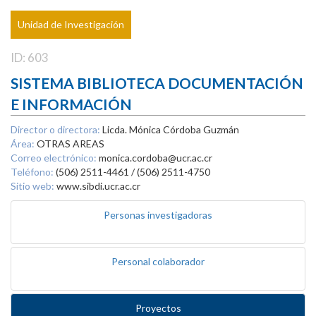
Unidad de Investigación
ID: 603
SISTEMA BIBLIOTECA DOCUMENTACIÓN
E INFORMACIÓN
Director o directora:
Licda. Mónica Córdoba Guzmán
Área:
OTRAS AREAS
Correo electrónico:
monica.cordoba@ucr.ac.cr
Teléfono:
(506) 2511-4461 / (506) 2511-4750
Sitio web:
www.sibdi.ucr.ac.cr
Personas investigadoras
Personal colaborador
Proyectos