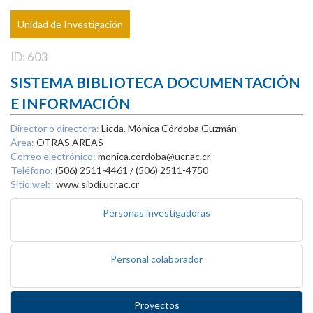
Unidad de Investigación
ID: 603
SISTEMA BIBLIOTECA DOCUMENTACIÓN
E INFORMACIÓN
Director o directora:
Licda. Mónica Córdoba Guzmán
Área:
OTRAS AREAS
Correo electrónico:
monica.cordoba@ucr.ac.cr
Teléfono:
(506) 2511-4461 / (506) 2511-4750
Sitio web:
www.sibdi.ucr.ac.cr
Personas investigadoras
Personal colaborador
Proyectos