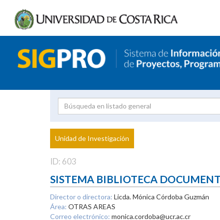
Investigador
Uni
Proyecto
Unidad de Investigación
inves
ID: 603
SISTEMA BIBLIOTECA DOCUMEN
Director o directora:
Licda. Mónica Córdoba Guzmán
Área:
OTRAS AREAS
Correo electrónico:
monica.cordoba@ucr.ac.cr