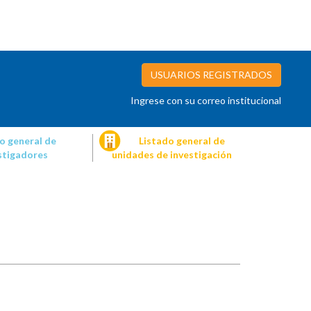
USUARIOS REGISTRADOS
Ingrese con su correo institucional
o general de
Listado general de
stigadores
unidades de investigación