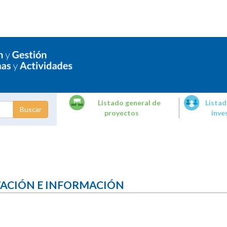
Listado general de
Listad
proyectos
inve
dades de
tigación
TACIÓN E INFORMACIÓN