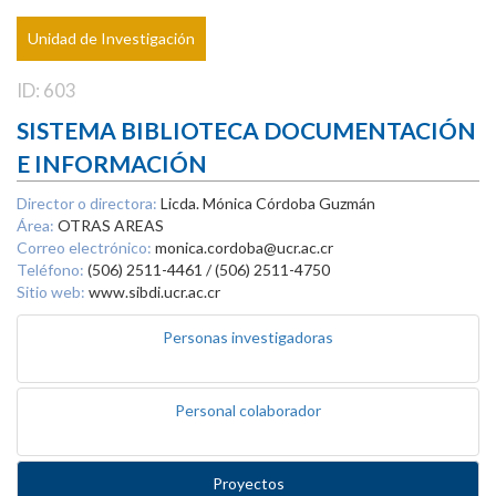
Unidad de Investigación
ID: 603
SISTEMA BIBLIOTECA DOCUMENTACIÓN
E INFORMACIÓN
Director o directora:
Licda. Mónica Córdoba Guzmán
Área:
OTRAS AREAS
Correo electrónico:
monica.cordoba@ucr.ac.cr
Teléfono:
(506) 2511-4461 / (506) 2511-4750
Sitio web:
www.sibdi.ucr.ac.cr
Personas investigadoras
Personal colaborador
Proyectos