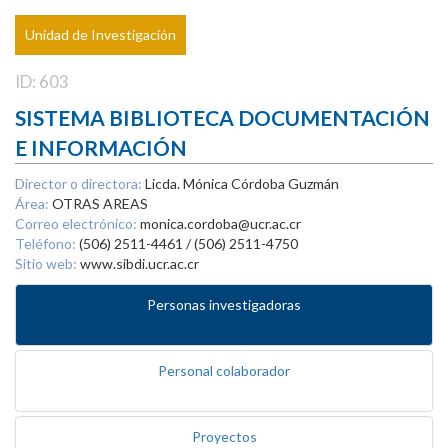
Unidad de Investigación
ID: 603
SISTEMA BIBLIOTECA DOCUMENTACIÓN
E INFORMACIÓN
Director o directora:
Licda. Mónica Córdoba Guzmán
Área:
OTRAS AREAS
Correo electrónico:
monica.cordoba@ucr.ac.cr
Teléfono:
(506) 2511-4461 / (506) 2511-4750
Sitio web:
www.sibdi.ucr.ac.cr
Personas investigadoras
Personal colaborador
Proyectos