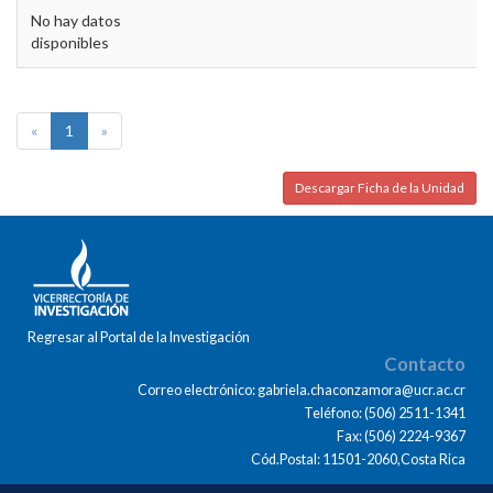
No hay datos
disponibles
«
1
»
Descargar Ficha de la Unidad
Regresar al Portal de la Investigación
Contacto
Correo electrónico: gabriela.chaconzamora@ucr.ac.cr
Teléfono: (506) 2511-1341
Fax: (506) 2224-9367
Cód.Postal: 11501-2060,Costa Rica