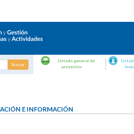
Listado general de
Listad
proyectos
inve
dades de
tigación
TACIÓN E INFORMACIÓN