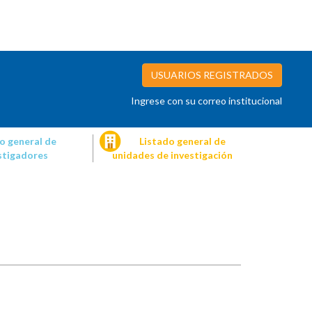
USUARIOS REGISTRADOS
Ingrese con su correo institucional
o general de
Listado general de
stigadores
unidades de investigación