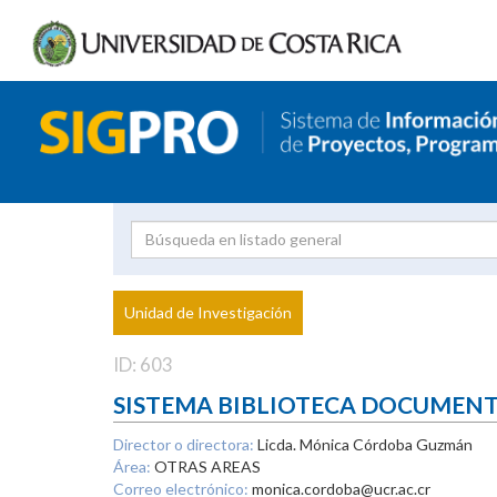
Investigador
Uni
Proyecto
Unidad de Investigación
inves
ID: 603
SISTEMA BIBLIOTECA DOCUMEN
Director o directora:
Licda. Mónica Córdoba Guzmán
Área:
OTRAS AREAS
Correo electrónico:
monica.cordoba@ucr.ac.cr