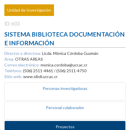
Unidad de Investigación
ID: 603
SISTEMA BIBLIOTECA DOCUMENTACIÓN
E INFORMACIÓN
Director o directora:
Licda. Mónica Córdoba Guzmán
Área:
OTRAS AREAS
Correo electrónico:
monica.cordoba@ucr.ac.cr
Teléfono:
(506) 2511-4461 / (506) 2511-4750
Sitio web:
www.sibdi.ucr.ac.cr
Personas investigadoras
Personal colaborador
Proyectos